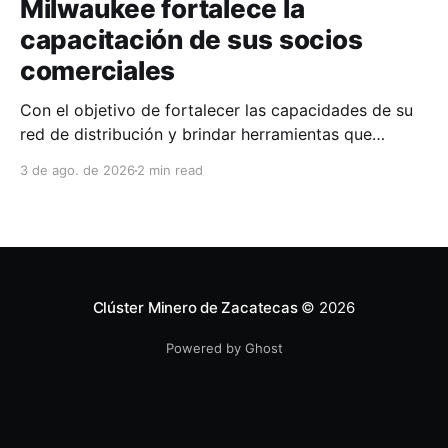
Milwaukee fortalece la
capacitación de sus socios
comerciales
Con el objetivo de fortalecer las capacidades de su
red de distribución y brindar herramientas que
contribuyan a mejorar el desempeño comercial y
3 de ago. de 2026
2 min read
técnico, Milwaukee llevó a cabo una capacitación
interna en las instalaciones del Clúster Minero de
Zacatecas, dirigida a la fuerza de ventas de su
distribuidor FiZac. La
Clúster Minero de Zacatecas
© 2026
Powered by Ghost