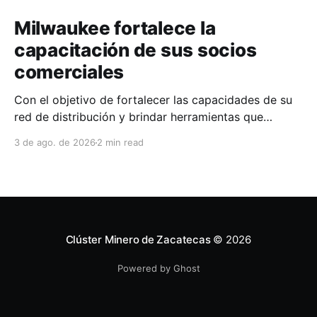
Milwaukee fortalece la
capacitación de sus socios
comerciales
Con el objetivo de fortalecer las capacidades de su
red de distribución y brindar herramientas que
contribuyan a mejorar el desempeño comercial y
3 de ago. de 2026
2 min read
técnico, Milwaukee llevó a cabo una capacitación
interna en las instalaciones del Clúster Minero de
Zacatecas, dirigida a la fuerza de ventas de su
distribuidor FiZac. La
Clúster Minero de Zacatecas
© 2026
Powered by Ghost