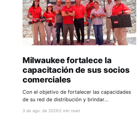
Milwaukee fortalece la
capacitación de sus socios
comerciales
Con el objetivo de fortalecer las capacidades
de su red de distribución y brindar
herramientas que contribuyan a mejorar el
3 de ago. de 2026
2 min read
desempeño comercial y técnico, Milwaukee
llevó a cabo una capacitación interna en las
instalaciones del Clúster Minero de Zacatecas,
dirigida a la fuerza de ventas de su distribuidor