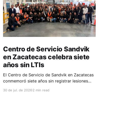
Centro de Servicio Sandvik
en Zacatecas celebra siete
años sin LTIs
El Centro de Servicio de Sandvik en Zacatecas
conmemoró siete años sin registrar lesiones
con tiempo perdido (LTIs), un logro que refleja
30 de jul. de 2026
2 min read
la consolidación de una cultura de seguridad
construida de manera constante y que
contribuye al fortalecimiento del ecosistema
minero del estado. La minería en Zacatecas se