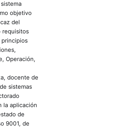
 sistema
omo objetivo
icaz del
 requisitos
 principios
iones,
e, Operación,
za, docente de
 de sistemas
ctorado
 la aplicación
estado de
so 9001, de