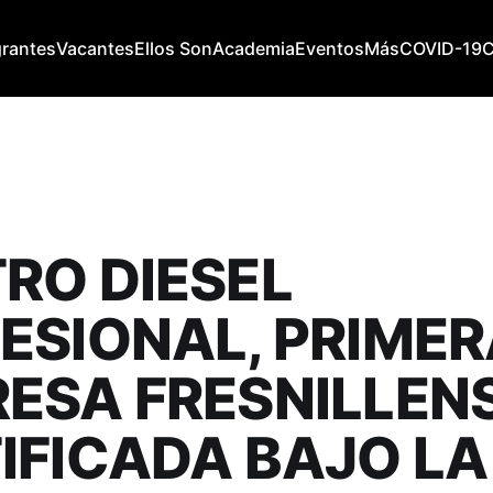
grantes
Vacantes
Ellos Son
Academia
Eventos
Más
COVID-19
RO DIESEL
ESIONAL, PRIME
ESA FRESNILLEN
IFICADA BAJO LA