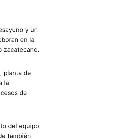
desayuno y un
aboran en la
no zacatecano.
, planta de
a la
rocesos de
cto del equipo
nde también