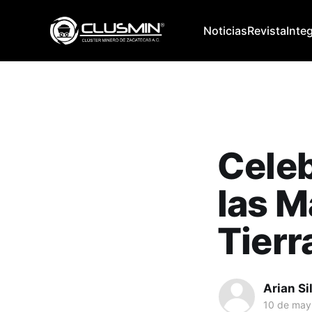
Noticias
Revista
Inte
Celeb
las M
Tierr
Arian Si
10 de may