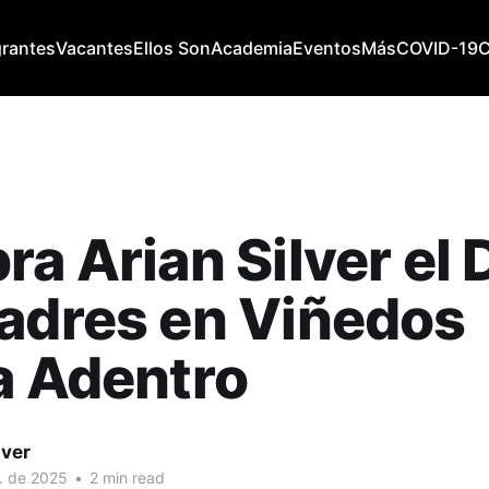
grantes
Vacantes
Ellos Son
Academia
Eventos
Más
COVID-19
ra Arian Silver el 
adres en Viñedos
a Adentro
lver
. de 2025
•
2 min read