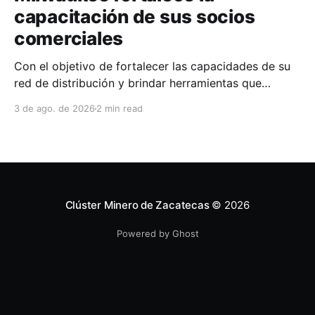
capacitación de sus socios
comerciales
Con el objetivo de fortalecer las capacidades de su
red de distribución y brindar herramientas que
contribuyan a mejorar el desempeño comercial y
3 de ago. de 2026
2 min read
técnico, Milwaukee llevó a cabo una capacitación
interna en las instalaciones del Clúster Minero de
Zacatecas, dirigida a la fuerza de ventas de su
distribuidor FiZac. La
Clúster Minero de Zacatecas
© 2026
Powered by Ghost