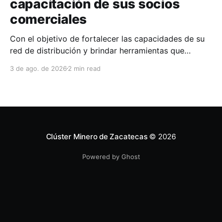
capacitación de sus socios
comerciales
Con el objetivo de fortalecer las capacidades de su
red de distribución y brindar herramientas que
contribuyan a mejorar el desempeño comercial y
3 de ago. de 2026
2 min read
técnico, Milwaukee llevó a cabo una capacitación
interna en las instalaciones del Clúster Minero de
Zacatecas, dirigida a la fuerza de ventas de su
distribuidor FiZac. La
Clúster Minero de Zacatecas
© 2026
Powered by Ghost