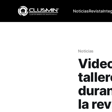
Noticias
Revista
Inte
Noticias
Video
talle
duran
la re