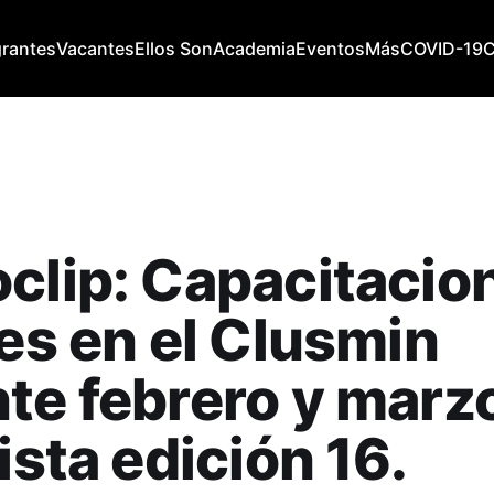
grantes
Vacantes
Ellos Son
Academia
Eventos
Más
COVID-19
clip: Capacitacio
res en el Clusmin
te febrero y marz
vista edición 16.