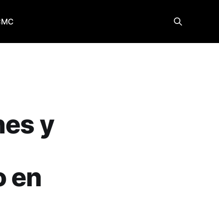
CMC
nes y
o en