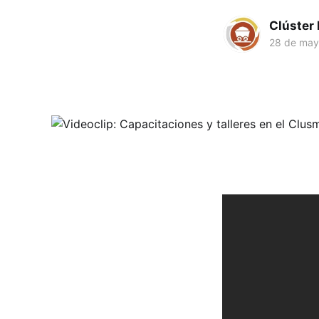
Clúster
28 de may