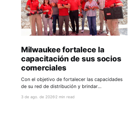
Milwaukee fortalece la
capacitación de sus socios
comerciales
Con el objetivo de fortalecer las capacidades
de su red de distribución y brindar
herramientas que contribuyan a mejorar el
3 de ago. de 2026
2 min read
desempeño comercial y técnico, Milwaukee
llevó a cabo una capacitación interna en las
instalaciones del Clúster Minero de Zacatecas,
dirigida a la fuerza de ventas de su distribuidor
FiZac. La