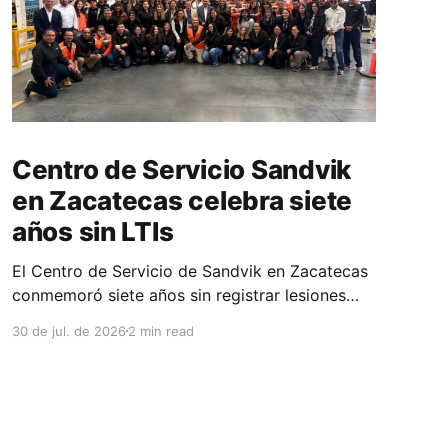
Centro de Servicio Sandvik
en Zacatecas celebra siete
años sin LTIs
El Centro de Servicio de Sandvik en Zacatecas
conmemoró siete años sin registrar lesiones
con tiempo perdido (LTIs), un logro que refleja
30 de jul. de 2026
2 min read
la consolidación de una cultura de seguridad
construida de manera constante y que
contribuye al fortalecimiento del ecosistema
minero del estado. La minería en Zacatecas se
ha consolidado