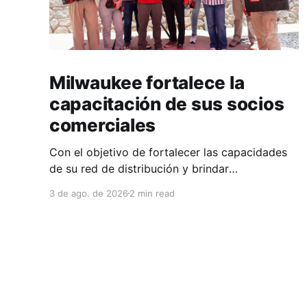
Milwaukee fortalece la
capacitación de sus socios
comerciales
Con el objetivo de fortalecer las capacidades
de su red de distribución y brindar
herramientas que contribuyan a mejorar el
3 de ago. de 2026
2 min read
desempeño comercial y técnico, Milwaukee
llevó a cabo una capacitación interna en las
instalaciones del Clúster Minero de Zacatecas,
dirigida a la fuerza de ventas de su distribuidor
FiZac. La