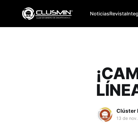
Noticias
Revista
Inte
¡CAM
LÍNE
Clúster
13 de nov