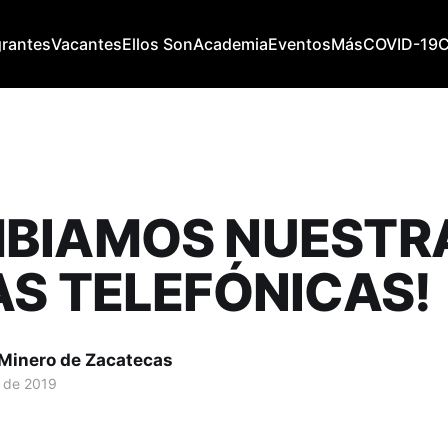
grantes
Vacantes
Ellos Son
Academia
Eventos
Más
COVID-19
BIAMOS NUESTR
AS TELEFÓNICAS!
 Minero de Zacatecas
. de 2019