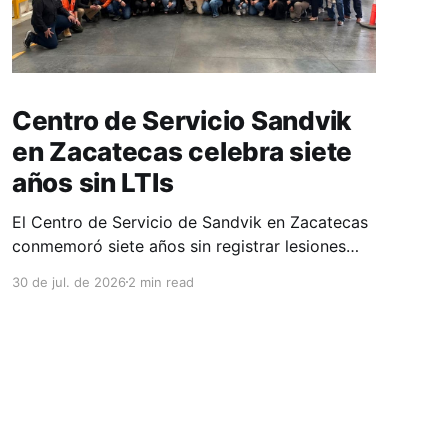
Centro de Servicio Sandvik
en Zacatecas celebra siete
años sin LTIs
El Centro de Servicio de Sandvik en Zacatecas
conmemoró siete años sin registrar lesiones
con tiempo perdido (LTIs), un logro que refleja
30 de jul. de 2026
2 min read
la consolidación de una cultura de seguridad
construida de manera constante y que
contribuye al fortalecimiento del ecosistema
minero del estado. La minería en Zacatecas se
ha consolidado