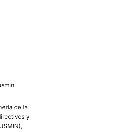
usmin
ería de la
irectivos y
LUSMIN),