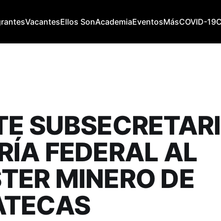
grantes
Vacantes
Ellos Son
Academia
Eventos
Más
COVID-19
TE SUBSECRETARI
RÍA FEDERAL AL
TER MINERO DE
ATECAS