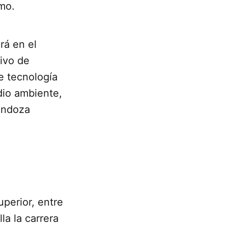
smo.
rá en el
ivo de
e tecnología
io ambiente,
Mendoza
uperior, entre
la la carrera