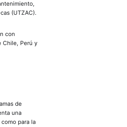
antenimiento,
ecas (UTZAC).
ón con
e Chile, Perú y
ramas de
enta una
í como para la