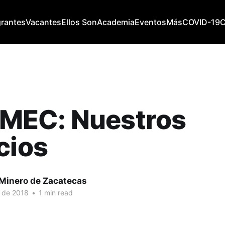
grantes
Vacantes
Ellos Son
Academia
Eventos
Más
COVID-19
EC: Nuestros
cios
 Minero de Zacatecas
. de 2018
•
1 min read