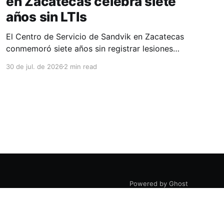
en Zacatecas celebra siete
años sin LTIs
El Centro de Servicio de Sandvik en Zacatecas
conmemoró siete años sin registrar lesiones
con tiempo perdido (LTIs), un logro que refleja
30 de jul. de 2026
2 min read
la consolidación de una cultura de seguridad
construida de manera constante y que
contribuye al fortalecimiento del ecosistema
minero del estado. La minería en Zacatecas se
ha consolidado
Powered by Ghost