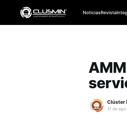
Noticias
Revista
Inte
AMMM
servi
Clúster
21 de ago