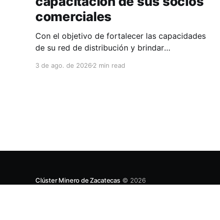
capacitación de sus socios
comerciales
Con el objetivo de fortalecer las capacidades
de su red de distribución y brindar
herramientas que contribuyan a mejorar el
3 de ago. de 2026
2 min read
desempeño comercial y técnico, Milwaukee
llevó a cabo una capacitación interna en las
instalaciones del Clúster Minero de Zacatecas,
dirigida a la fuerza de ventas de su distribuidor
FiZac. La
Clúster Minero de Zacatecas
© 2026