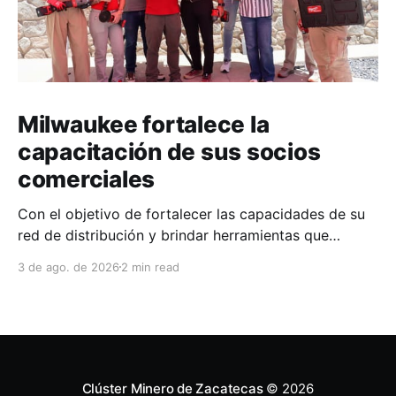
Milwaukee fortalece la
capacitación de sus socios
comerciales
Con el objetivo de fortalecer las capacidades de su
red de distribución y brindar herramientas que
contribuyan a mejorar el desempeño comercial y
3 de ago. de 2026
2 min read
técnico, Milwaukee llevó a cabo una capacitación
interna en las instalaciones del Clúster Minero de
Zacatecas, dirigida a la fuerza de ventas de su
distribuidor FiZac. La
Clúster Minero de Zacatecas
© 2026