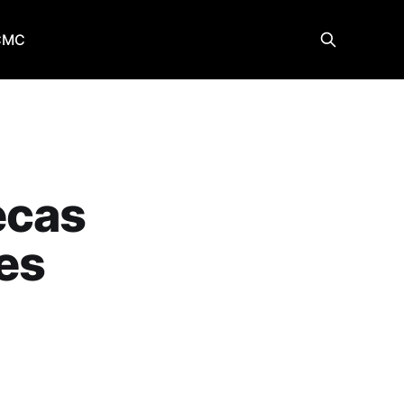
CMC
ecas
es