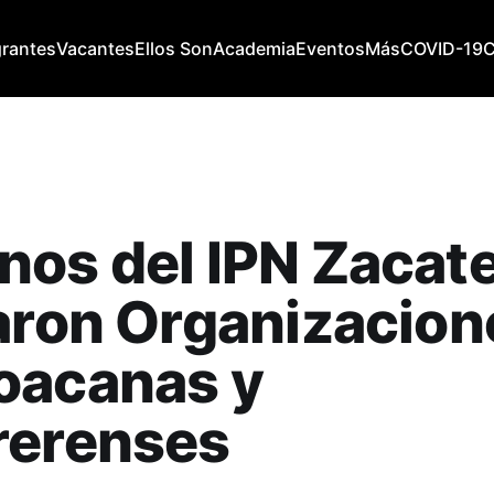
grantes
Vacantes
Ellos Son
Academia
Eventos
Más
COVID-19
os del IPN Zacat
aron Organizacion
oacanas y
rerenses