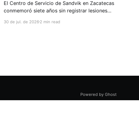
El Centro de Servicio de Sandvik en Zacatecas
conmemoró siete años sin registrar lesiones
con tiempo perdido (LTIs), un logro que refleja
30 de jul. de 2026
2 min read
la consolidación de una cultura de seguridad
construida de manera constante y que
contribuye al fortalecimiento del ecosistema
minero del estado. La minería en Zacatecas se
ha consolidado
Powered by Ghost