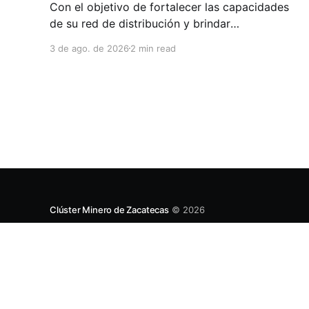
Con el objetivo de fortalecer las capacidades
de su red de distribución y brindar
herramientas que contribuyan a mejorar el
3 de ago. de 2026
2 min read
desempeño comercial y técnico, Milwaukee
llevó a cabo una capacitación interna en las
instalaciones del Clúster Minero de Zacatecas,
dirigida a la fuerza de ventas de su distribuidor
FiZac. La
Clúster Minero de Zacatecas
© 2026