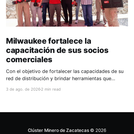
Milwaukee fortalece la
capacitación de sus socios
comerciales
Con el objetivo de fortalecer las capacidades de su
red de distribución y brindar herramientas que
contribuyan a mejorar el desempeño comercial y
3 de ago. de 2026
2 min read
técnico, Milwaukee llevó a cabo una capacitación
interna en las instalaciones del Clúster Minero de
Zacatecas, dirigida a la fuerza de ventas de su
distribuidor FiZac. La
Clúster Minero de Zacatecas
© 2026