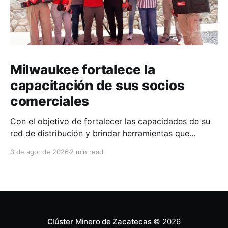
Milwaukee fortalece la
capacitación de sus socios
comerciales
Con el objetivo de fortalecer las capacidades de su
red de distribución y brindar herramientas que
contribuyan a mejorar el desempeño comercial y
3 de ago. de 2026
2 min read
técnico, Milwaukee llevó a cabo una capacitación
interna en las instalaciones del Clúster Minero de
Zacatecas, dirigida a la fuerza de ventas de su
distribuidor FiZac. La
Clúster Minero de Zacatecas
© 2026