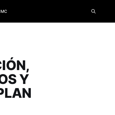
CMC
IÓN,
OS Y
 PLAN