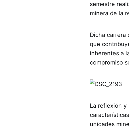
semestre real
minera de la r
Dicha carrera 
que contribuye
inherentes a l
compromiso so
La reflexión y
característica
unidades miner