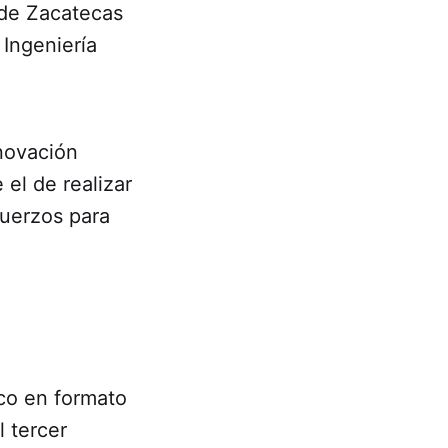
 de Zacatecas
 Ingeniería
nnovación
el de realizar
fuerzos para
ico en formato
l tercer