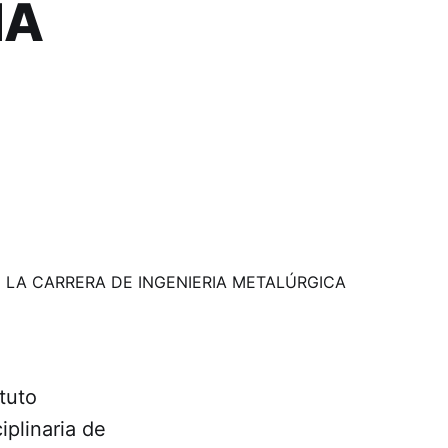
IA
tuto
iplinaria de