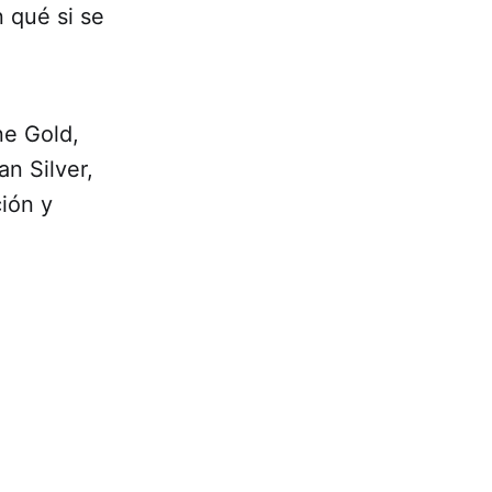
 qué si se
ne Gold,
n Silver,
ción y