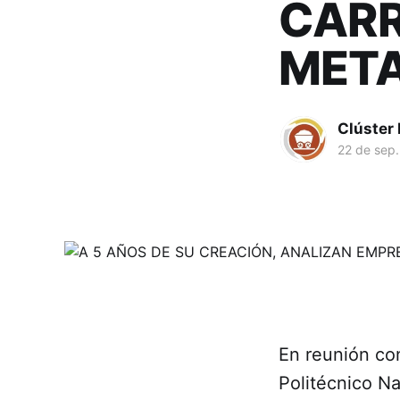
CARR
MET
Clúster
22 de sep
En reunión con
Politécnico Na