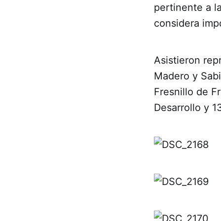
pertinente a l
considera impo
Asistieron re
Madero y Sabin
Fresnillo de F
Desarrollo y 1