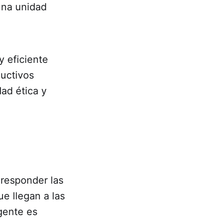
una unidad
y eficiente
ductivos
dad ética y
 responder las
ue llegan a las
igente es